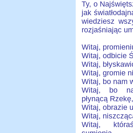
Ty, o Najświęt
jak światłodajn
wiedziesz wsz
rozjaśniając u
Witaj, promien
Witaj, odbicie 
Witaj, błyskaw
Witaj, gromie n
Witaj, bo nam w
Witaj, bo n
płynącą Rzekę
Witaj, obrazie 
Witaj, niszczą
Witaj, któr