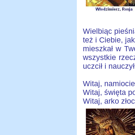
Wielbiąc pieś
też i Ciebie, j
mieszkał w Tw
wszystkie rzecz
uczcił i nauczy
Witaj, namioci
Witaj, święta p
Witaj, arko zł