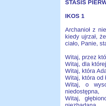
STASIS PIER
IKOS 1
Archanioł z ni
kiedy ujrzał, ż
ciało, Panie, s
Witaj, przez kt
Witaj, dla któr
Witaj, która A
Witaj, która od
Witaj, o wyso
niedostępna,
Witaj, głębio
niezbadana,