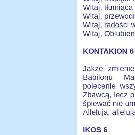
Witaj, tłumiąca
Witaj, przewod
Witaj, radości 
Witaj, Oblubien
KONTAKION 6
Jakże zmienie
Babilonu M
polecenie wszy
Zbawcą, lecz p
śpiewać nie umi
Alleluja, alleluja
IKOS 6