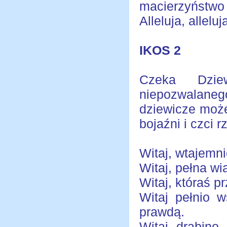
macierzyństwo g
Alleluja, alleluja
IKOS 2
Czeka Dzie
niepozwalaneg
dziewicze może
bojaźni i czci r
Witaj, wtajemn
Witaj, pełna w
Witaj, któraś 
Witaj pełnio w
prawdą.
Witaj, drabino