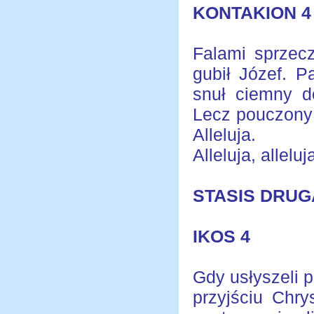
KONTAKION 4
Falami sprzecz
gubił Józef. P
snuł ciemny d
Lecz pouczony 
Alleluja.
Alleluja, alleluja
STASIS DRUG
IKOS 4
Gdy usłyszeli 
przyjściu Chry