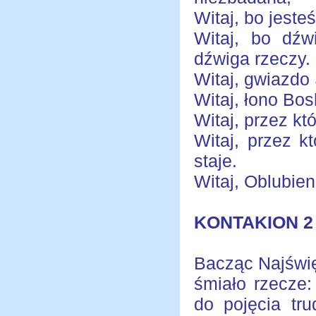
Witaj, bo jeste
Witaj, bo dźw
dźwiga rzeczy.
Witaj, gwiazdo
Witaj, łono Bos
Witaj, przez kt
Witaj, przez k
staje.
Witaj, Oblubien
KONTAKION 2
Bacząc Najświę
śmiało rzecze
do pojęcia tr