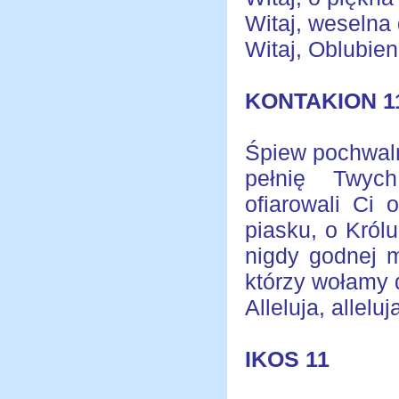
Witaj, weselna 
Witaj, Oblubien
KONTAKION 1
Śpiew pochwaln
pełnię Twyc
ofiarowali Ci 
piasku, o Król
nigdy godnej m
którzy wołamy d
Alleluja, alleluja
IKOS 11