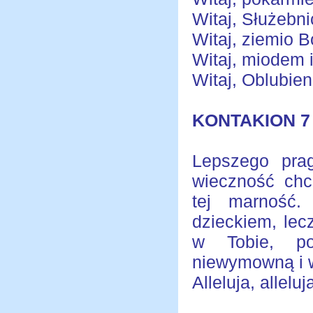
Witaj, Służebn
Witaj, ziemio B
Witaj, miodem 
Witaj, Oblubien
KONTAKION 7
Lepszego pra
wieczność chc
tej marność
dzieckiem, lec
w Tobie, po
niewymowną i wo
Alleluja, alleluja