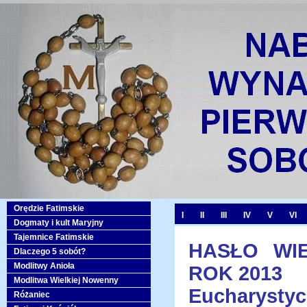
Orędzie Fatimskie
I
II
III
IV
V
VI
Dogmaty i kult Maryjny
Tajemnice Fatimskie
HASŁO WIE
Dlaczego 5 sobót?
Modlitwy Anioła
ROK 2013
Modlitwa Wielkiej Nowenny
Eucharysty
Różaniec