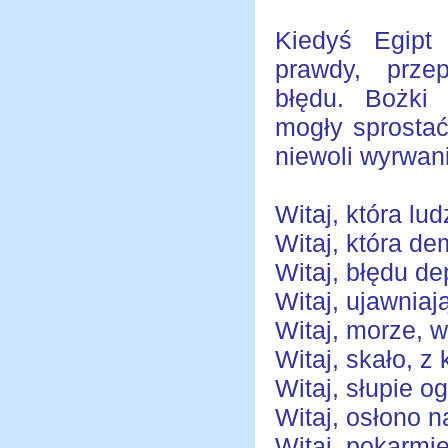
Kiedyś Egipt 
prawdy, prze
błędu. Bożki
mogły sprostać 
niewoli wyrwani
Witaj, która lud
Witaj, która de
Witaj, błędu d
Witaj, ujawnia
Witaj, morze, 
Witaj, skało, z
Witaj, słupie o
Witaj, osłono n
Witaj, pokarmi