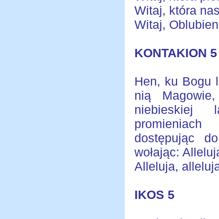
Witaj, która n
Witaj, Oblubien
KONTAKION 5
Hen, ku Bogu l
nią Magowi
niebieskiej 
promieniac
dostępując do
wołając: Alleluj
Alleluja, alleluja
IKOS 5