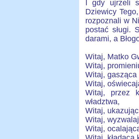
I gdy ujrzeli
Dziewicy Tego,
rozpoznali w N
postać sługi. 
darami, a Błogo
Witaj, Matko G
Witaj, promien
Witaj, gasząca 
Witaj, oświeca
Witaj, przez 
władztwa,
Witaj, ukazując
Witaj, wyzwala
Witaj, ocalają
Witaj, kładąca 