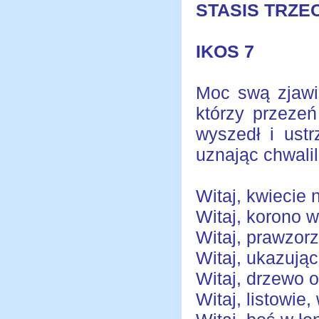
STASIS TRZE
IKOS 7
Moc swą zjawi
którzy przezeń
wyszedł i ust
uznając chwalili
Witaj, kwiecie 
Witaj, korono w
Witaj, prawzor
Witaj, ukazując
Witaj, drzewo 
Witaj, listowie