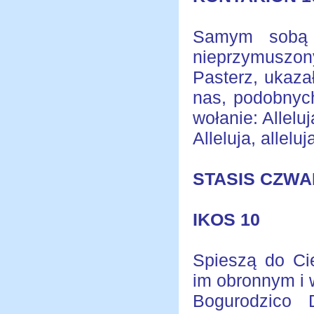
Samym sobą c
nieprzymuszon
Pasterz, ukaz
nas, podobnych
wołanie: Alleluj
Alleluja, alleluja
STASIS CZWA
IKOS 10
Spieszą do Ci
im obronnym i 
Bogurodzico 