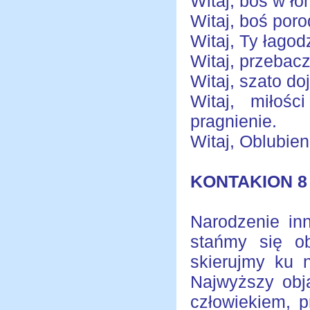
Witaj, boś w ł
Witaj, boś por
Witaj, Ty łagod
Witaj, przebacz
Witaj, szato d
Witaj, miłośc
pragnienie.
Witaj, Oblubien
KONTAKION 8
Narodzenie in
stańmy się o
skierujmy ku 
Najwyższy obj
człowiekiem, 