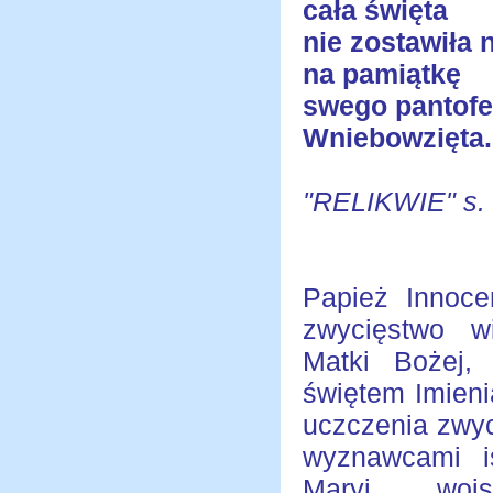
cała święta
nie zostawiła 
na pamiątkę
swego pantofe
Wniebowzięta.
"RELIKWIE" s.
Papież Innoce
zwycięstwo w
Matki Bożej, 
świętem Imieni
uczczenia zwyc
wyznawcami i
Maryi , woj