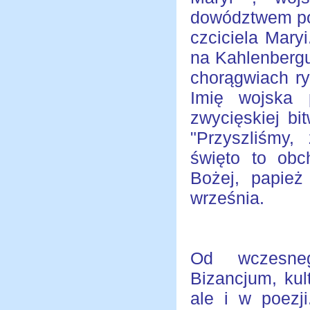
dowództwem pol
czciciela Mary
na Kahlenbergu
chorągwiach ry
Imię wojska 
zwycięskiej bi
"Przyszliśmy,
święto to obc
Bożej, papie
września.
Od wczesneg
Bizancjum, kult
ale i w poezj