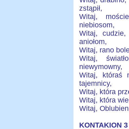
zstąpił,
Witaj, mośc
niebiosom,
Witaj, cudzie
aniołom,
Witaj, rano b
Witaj, świa
niewymowny,
Witaj, któraś
tajemnicy,
Witaj, która p
Witaj, która wi
Witaj, Oblubien
KONTAKION 3