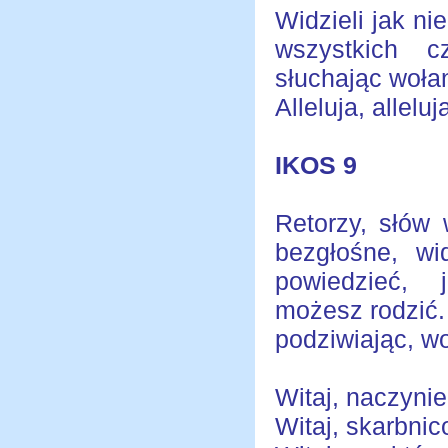
Widzieli jak ni
wszystkich c
słuchając wołani
Alleluja, alleluja
IKOS 9
Retorzy, słów 
bezgłośne, w
powiedzieć, 
możesz rodzić.
podziwiając, w
Witaj, naczyni
Witaj, skarbnic