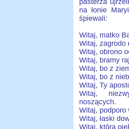
pasterza ujrze
na łonie Mary
śpiewali:
Witaj, matko Ba
Witaj, zagrodo
Witaj, obrono o
Witaj, bramy ra
Witaj, bo z zie
Witaj, bo z nie
Witaj, Ty apost
Witaj, niez
noszących.
Witaj, podporo
Witaj, łaski do
Witaj, która pi