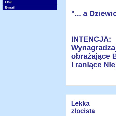
Linki
E-mail
"... a Dziewi
INTENCJA:
Wynagradza
obrażające 
i raniące Ni
Lekka
złocista