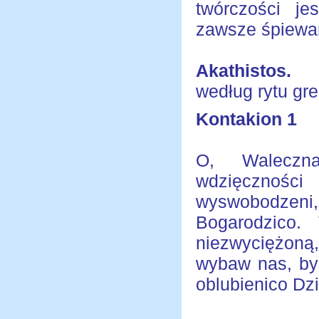
twórczości je
zawsze śpiewan
Akathistos.
według rytu gr
Kontakion 1
O, Waleczn
wdzięcznoś
wyswobodzeni,
Bogarodzico.
niezwyciężoną
wybaw nas, byś
oblubienico Dz