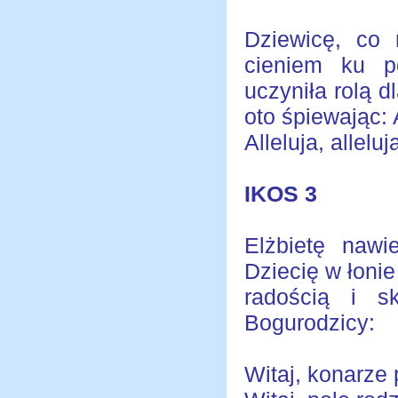
Dziewicę, co
cieniem ku po
uczyniła rolą d
oto śpiewając: A
Alleluja, alleluja
IKOS 3
Elżbietę nawi
Dziecię w łonie
radością i s
Bogurodzicy:
Witaj, konarze 